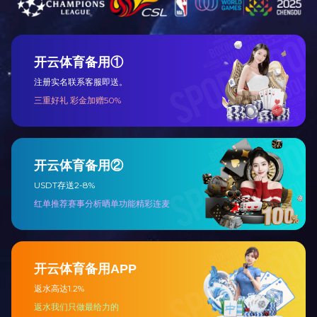
13333881339 13525444887 13949288881
邮箱:
wjm9985@sina.com
换一张
提交留言