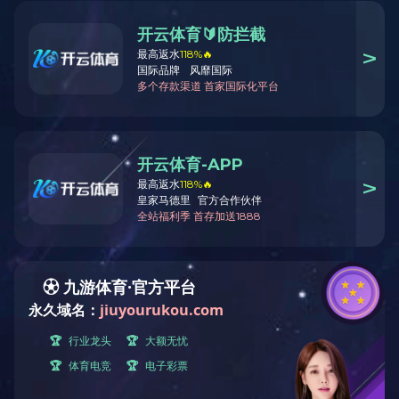
圆锥破碎机
GPY系列过滤机
皮带输送机
TZ系列振动离心脱水机
LL系列离心机
ZSM系列双轴直线振动筛