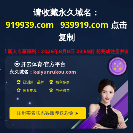
关于我们
ABOUT US
关于我们
一、销售热线：
销售一部：0379-67311188
销售二部：0379-67311288
销售三部：0379-67311568
24小时销售热线：13333881339
二、配件销售部：13653891356、
0379-67311868