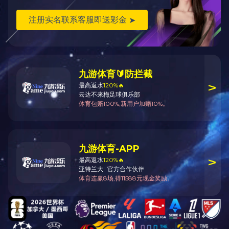
全国咨询热线：
13333881339 13525444887 13949288881
邮箱:
wjm9985@sina.com
换一张
提交留言