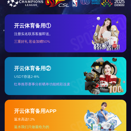
13333881339 13525444887 13949288881
邮箱:
wjm9985@sina.com
换一张
提交留言