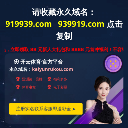
产品中心
PRODUCTS
产品中心