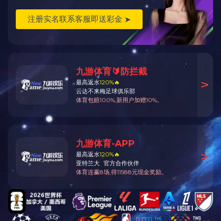
计算机信息集成系统
TWZ卧式震动离心机系列
首页
上一页
1
2
3
4
5
6
下一页
末页
本页
8
条
共
140
条
3/18
页
本页从
17-24
条
地址：
河南省洛阳市洛新工业园区
全国咨询热线：