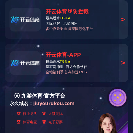
直流控制电控
智能闸控系统
高低压配电柜
闸间隙保护装置
（中国）官方网站综合后备保护装置
皮带机、风机、空压机、稳车电控