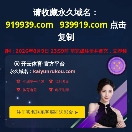
工程案例
JIUYI
工程案例
出口哈萨克斯坦（中国）官方网站
我公司于2020年01月出口到哈萨克斯坦2台矿
井（中国）官方网站