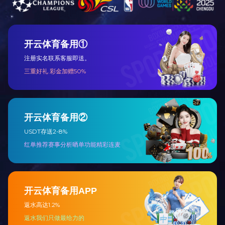
配件销售部：0379-67311568
（中国）官方网站技术部：0379-67311288
电控技术部：0379-65082227
售后服务部：0379-67311668
采购供应部：0379-67311068
地址：河南省洛阳市洛新工业园区
豫ICP备17000785号-1
豫公网安备 41032302000131号